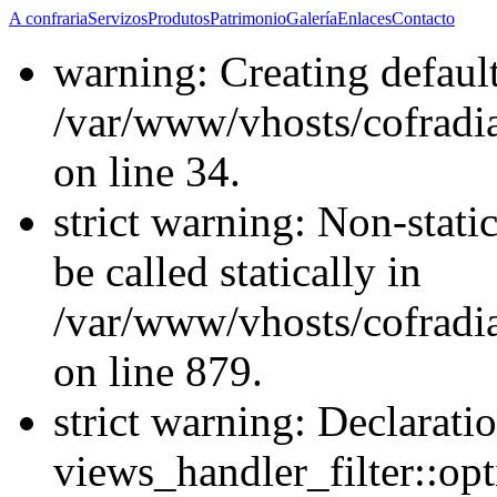
A confraria
Servizos
Produtos
Patrimonio
Galería
Enlaces
Contacto
warning: Creating defaul
/var/www/vhosts/cofrad
on line 34.
strict warning: Non-stati
be called statically in
/var/www/vhosts/cofradi
on line 879.
strict warning: Declarati
views_handler_filter::opt