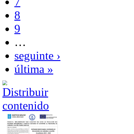
7
8
9
…
seguinte ›
última »