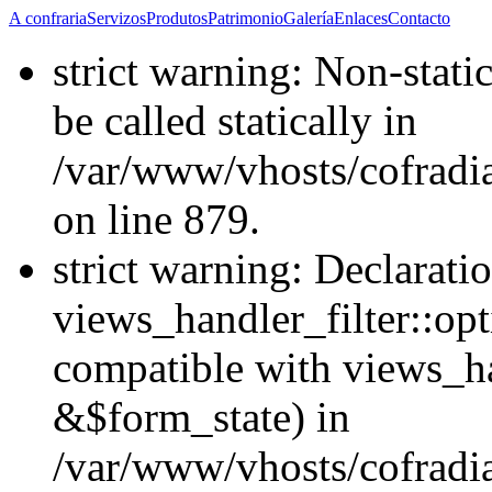
A confraria
Servizos
Produtos
Patrimonio
Galería
Enlaces
Contacto
strict warning: Non-stati
be called statically in
/var/www/vhosts/cofradi
on line 879.
strict warning: Declarati
views_handler_filter::opt
compatible with views_ha
&$form_state) in
/var/www/vhosts/cofradia