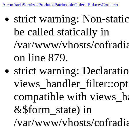
A confraria
Servizos
Produtos
Patrimonio
Galería
Enlaces
Contacto
strict warning: Non-stati
be called statically in
/var/www/vhosts/cofradi
on line 879.
strict warning: Declarati
views_handler_filter::opt
compatible with views_ha
&$form_state) in
/var/www/vhosts/cofradia