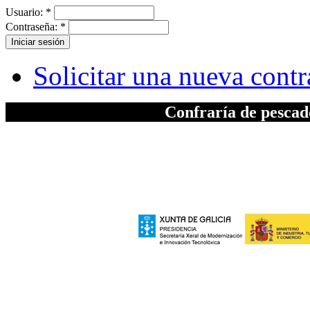
Usuario:
*
Contraseña:
*
Solicitar una nueva cont
Confraría de pesca
A elaboración da seccion "Patrimonio", inc
Xeral de Modernizac
e polo Ministerio de Industria, Turismo
Europeo de Des