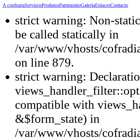
A confraria
Servizos
Produtos
Patrimonio
Galería
Enlaces
Contacto
strict warning: Non-stati
be called statically in
/var/www/vhosts/cofradi
on line 879.
strict warning: Declarati
views_handler_filter::opt
compatible with views_ha
&$form_state) in
/var/www/vhosts/cofradia