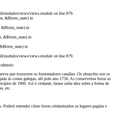
/all/modules/views/views.module on line 879.
rm, &$form_state) in
, &$form_state) in
m, &$form_state) in
&$form_state) in
/all/modules/views/views.module on line 879.
ulturais:
conserva que trouxeron os fomentadores cataláns. Os almacéns son os
egada ás costas galegas, aló polo ano 1750. As conserveiras foron as
ncipios de 1900. Así o visitante, farase unha idea sobre a forma de
n, etc.
ias. Poderá entender cómo foron cristianizados os lugares pagáns e