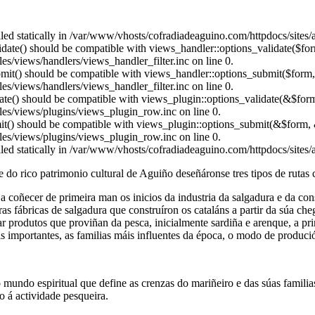
alled statically in /var/www/vhosts/cofradiadeaguino.com/httpdocs/sites
alidate() should be compatible with views_handler::options_validate($fo
s/views/handlers/views_handler_filter.inc on line 0.
ubmit() should be compatible with views_handler::options_submit($form
s/views/handlers/views_handler_filter.inc on line 0.
date() should be compatible with views_plugin::options_validate(&$for
es/views/plugins/views_plugin_row.inc on line 0.
mit() should be compatible with views_plugin::options_submit(&$form, 
es/views/plugins/views_plugin_row.inc on line 0.
alled statically in /var/www/vhosts/cofradiadeaguino.com/httpdocs/sites
 do rico patrimonio cultural de Aguiño deseñáronse tres tipos de rutas c
nte a coñecer de primeira man os inicios da industria da salgadura e da 
as fábricas de salgadura que construíron os cataláns a partir da súa ch
r produtos que proviñan da pesca, inicialmente sardiña e arenque, a pri
s importantes, as familias máis influentes da época, o modo de produció
 o mundo espiritual que define as crenzas do mariñeiro e das súas famil
o á actividade pesqueira.