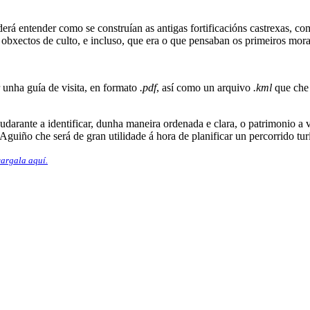
oderá entender como se construían as antigas fortificacións castrexas, 
s obxectos de culto, e incluso, que era o que pensaban os primeiros mor
 unha guía de visita, en formato
.pdf
, así como un arquivo
.kml
que che 
udarante a identificar, dunha maneira ordenada e clara, o patrimonio a vi
guiño che será de gran utilidade á hora de planificar un percorrido turí
cargala aquí.