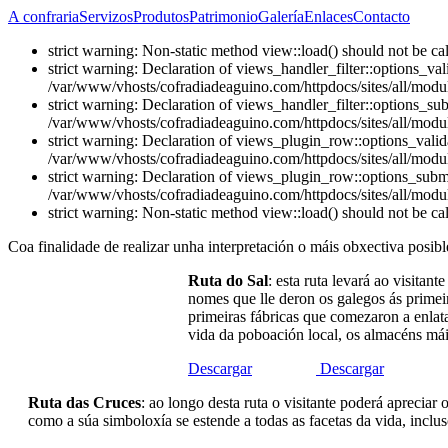
A confraria
Servizos
Produtos
Patrimonio
Galería
Enlaces
Contacto
strict warning: Non-static method view::load() should not be c
strict warning: Declaration of views_handler_filter::options_v
/var/www/vhosts/cofradiadeaguino.com/httpdocs/sites/all/module
strict warning: Declaration of views_handler_filter::options_s
/var/www/vhosts/cofradiadeaguino.com/httpdocs/sites/all/module
strict warning: Declaration of views_plugin_row::options_vali
/var/www/vhosts/cofradiadeaguino.com/httpdocs/sites/all/modul
strict warning: Declaration of views_plugin_row::options_sub
/var/www/vhosts/cofradiadeaguino.com/httpdocs/sites/all/modul
strict warning: Non-static method view::load() should not be c
Coa finalidade de realizar unha interpretación o máis obxectiva posible
Ruta do Sal
: esta ruta levará ao visita
nomes que lle deron os galegos ás primeir
primeiras fábricas que comezaron a enlata
vida da poboación local, os almacéns mái
Descargar
Descargar
Ruta das Cruces
: ao longo desta ruta o visitante poderá apreciar
como a súa simboloxía se estende a todas as facetas da vida, inclus