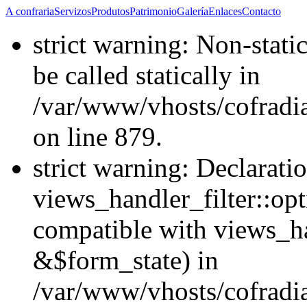
A confraria
Servizos
Produtos
Patrimonio
Galería
Enlaces
Contacto
strict warning: Non-stati
be called statically in
/var/www/vhosts/cofradi
on line 879.
strict warning: Declarati
views_handler_filter::opt
compatible with views_ha
&$form_state) in
/var/www/vhosts/cofradia