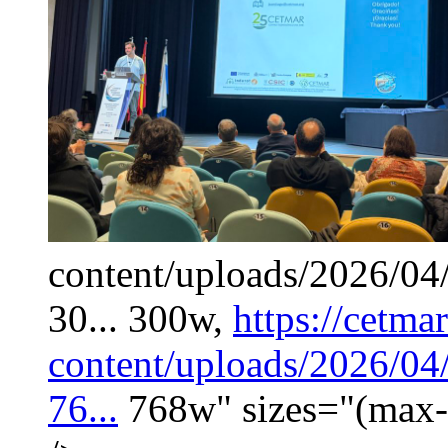
content/uploads/2026/0
30... 300w,
https://cetma
content/uploads/2026/0
76...
768w" sizes="(max-