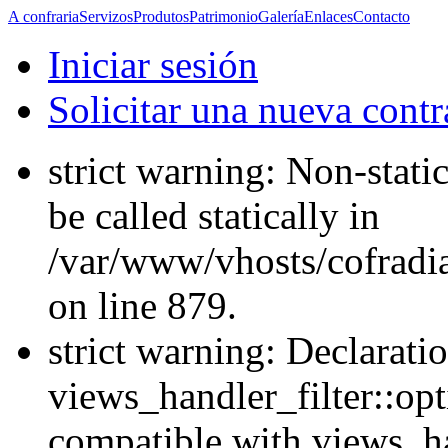
A confraria
Servizos
Produtos
Patrimonio
Galería
Enlaces
Contacto
Iniciar sesión
Solicitar una nueva cont
strict warning: Non-stati
be called statically in
/var/www/vhosts/cofradi
on line 879.
strict warning: Declarati
views_handler_filter::opt
compatible with views_ha