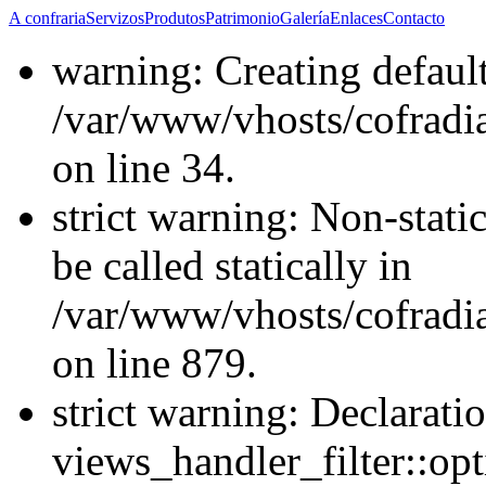
A confraria
Servizos
Produtos
Patrimonio
Galería
Enlaces
Contacto
warning: Creating defaul
/var/www/vhosts/cofrad
on line 34.
strict warning: Non-stati
be called statically in
/var/www/vhosts/cofradi
on line 879.
strict warning: Declarati
views_handler_filter::opt