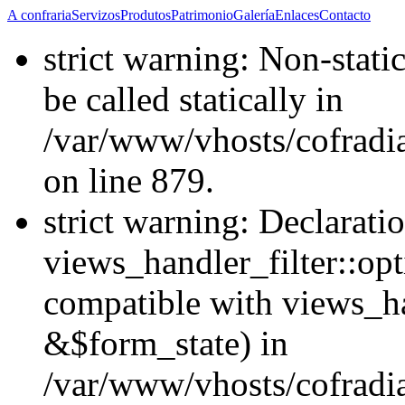
A confraria
Servizos
Produtos
Patrimonio
Galería
Enlaces
Contacto
strict warning: Non-stati
be called statically in
/var/www/vhosts/cofradi
on line 879.
strict warning: Declarati
views_handler_filter::opt
compatible with views_ha
&$form_state) in
/var/www/vhosts/cofradia