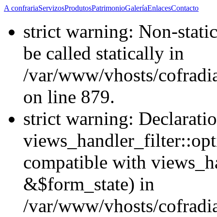
A confraria
Servizos
Produtos
Patrimonio
Galería
Enlaces
Contacto
strict warning: Non-stati
be called statically in
/var/www/vhosts/cofradi
on line 879.
strict warning: Declarati
views_handler_filter::opt
compatible with views_ha
&$form_state) in
/var/www/vhosts/cofradia