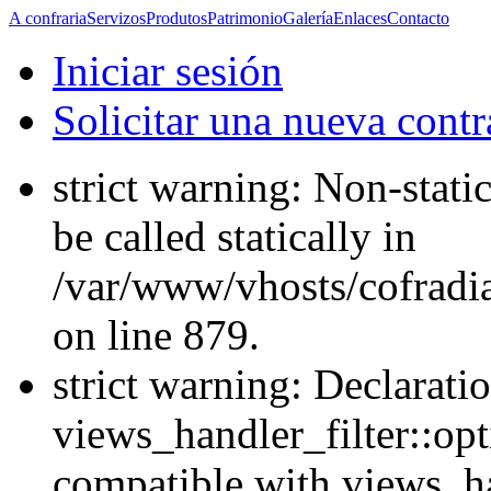
A confraria
Servizos
Produtos
Patrimonio
Galería
Enlaces
Contacto
Iniciar sesión
Solicitar una nueva cont
strict warning: Non-stati
be called statically in
/var/www/vhosts/cofradi
on line 879.
strict warning: Declarati
views_handler_filter::opt
compatible with views_ha